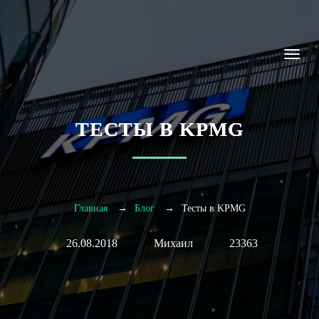
ТЕСТЫ В KPMG
Главная
Блог
Тесты в KPMG
26.08.2018
Михаил
23363