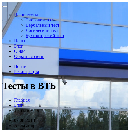
Наши тесты
Числовой тест
Вербальный тест
Логический тест
Бухгалтерский тест
Цены
Блог
О нас
Обратная связь
Войти
Регистрация
Тесты в ВТБ
Главная
Блог
Тесты в ВТБ
02.08.2018
Александр